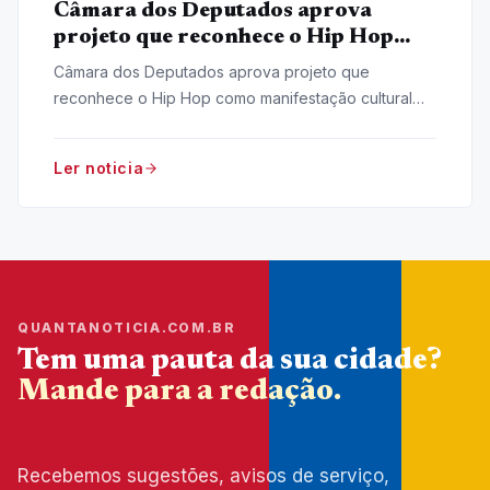
Câmara dos Deputados aprova
projeto que reconhece o Hip Hop
como manifestação cultural nacional
Câmara dos Deputados aprova projeto que
reconhece o Hip Hop como manifestação cultural
nacional, iniciativa do deputado Pastor Henrique
Vieira (Psol-RJ).
Ler noticia
QUANTANOTICIA.COM.BR
Tem uma pauta da sua cidade?
Mande para a redação.
Recebemos sugestões, avisos de serviço,