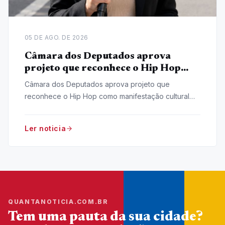
05 DE AGO. DE 2026
Câmara dos Deputados aprova
projeto que reconhece o Hip Hop
como manifestação cultural nacional
Câmara dos Deputados aprova projeto que
reconhece o Hip Hop como manifestação cultural
nacional, iniciativa do deputado Pastor Henrique
Vieira (Psol-RJ).
Ler noticia
QUANTANOTICIA.COM.BR
Tem uma pauta da sua cidade?