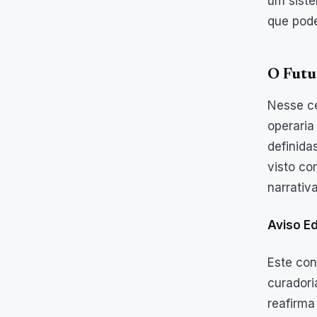
um siste
que pode
O Futu
Nesse ce
operaria
definida
visto co
narrativ
Aviso Ed
Este con
curadori
reafirma