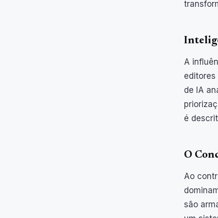
transfor
Intelig
A influên
editores
de IA an
prioriza
é descri
O Conc
Ao contr
dominam 
são arma