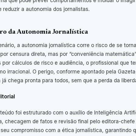
ma que pode prever comportamentos e moldar o imaginár
 reduzir a autonomia dos jornalistas.
ro da Autonomia Jornalística
nário, a autonomia jornalística corre o risco de se torn
 por censura direta, mas por “conveniência matemática
s por cálculos de risco e audiência, o profissional que te
mo irracional. O perigo, conforme apontado pela Gazeta
a já chega pronta para todos, sem que a perda da liberd
itorial
teúdo foi estruturado com o auxílio de Inteligência Artif
a, checagem de fatos e revisão final pelo editora-chefe
 seu compromisso com a ética jornalística, garantindo q