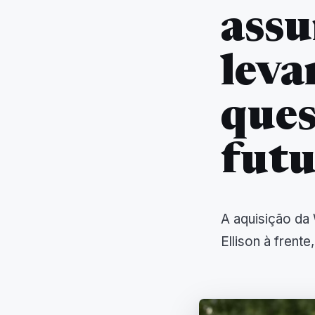
ass
leva
ques
futu
A aquisição da
Ellison à frente