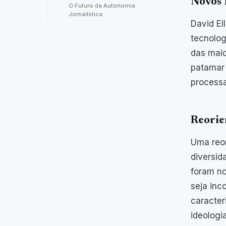
Novos 
O Futuro da Autonomia
Jornalística
David El
tecnolog
das maio
patamar 
processa
Reorie
Uma reor
diversid
foram n
seja inc
caracter
ideologi