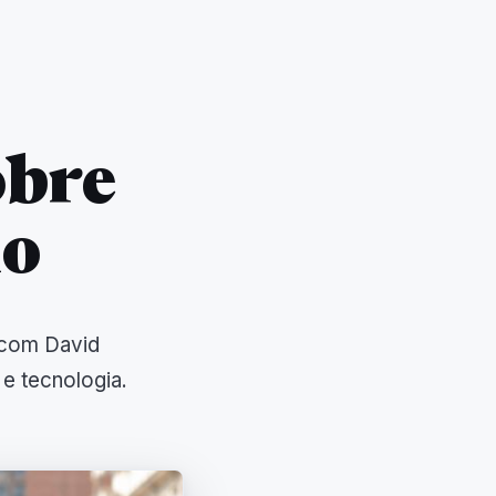
obre
mo
 com David
 e tecnologia.