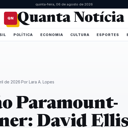
quinta-feira, 06 de agosto de 2026
Quanta Notícia
QN
SIL
POLÍTICA
ECONOMIA
CULTURA
ESPORTES
ril de 2026
·
Por Lara A. Lopes
ão Paramount-
er: David Elli