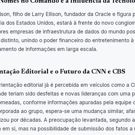
Nomes no Comando e a Influência da Tecnolo
lison, filho de Larry Ellison, fundador da Oracle e figur
ia dos Estados Unidos, estará à frente do novo cong
res empresas de infraestrutura de dados do mundo pos
distinto, unindo o poder financeiro do entretenimento 
mento de informações em larga escala.
ntação Editorial e o Futuro da CNN e CBS
ientação editorial já é percebida em veículos como a CB
ade teriam sido desfeitas e novas lideranças com uma 
omeadas, conforme informações apuradas pela equipe 
orporada ao grupo, espera-se uma mudança similar, afa
izou por décadas. A preocupação levantada, segundo a
a em si, mas na possibilidade de submissão dos fatos a 