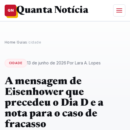
Quanta Notícia
QN
Home
/
Guias
/
cidade
13 de junho de 2026
·
Por Lara A. Lopes
CIDADE
A mensagem de
Eisenhower que
precedeu o Dia D e a
nota para o caso de
fracasso