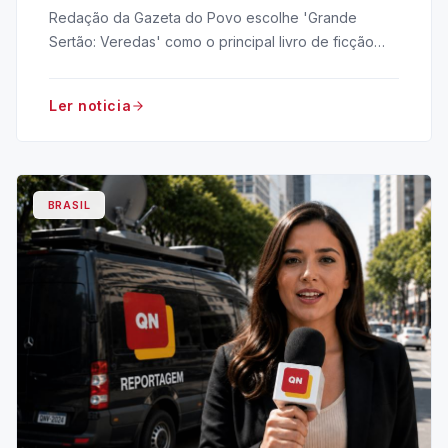
melhor livro brasileiro de ficção
Redação da Gazeta do Povo escolhe 'Grande
Sertão: Veredas' como o principal livro de ficção
nacional, destacando sua complexidade e impacto.
Ler noticia
BRASIL